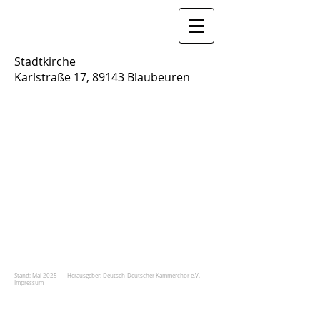
Stadtkirche
Karlstraße 17, 89143 Blaubeuren
Stand: Mai 2025 Herausgeber: Deutsch-Deutscher Kammerchor e.V.
Impressum