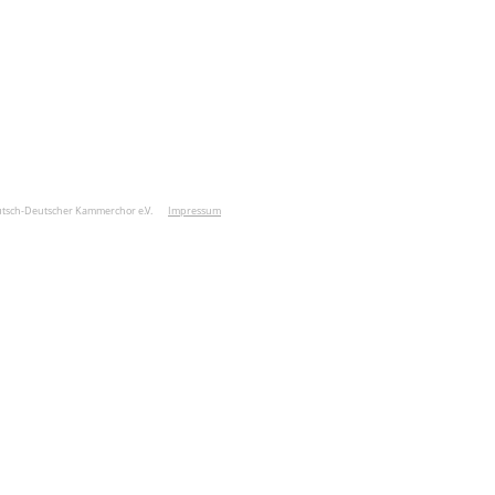
utsch-Deutscher Kammerchor e.V.
Impressum